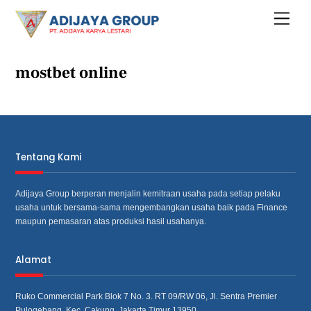
Skip
Menu
to
content
mostbet online
Tentang Kami
Adijaya Group berperan menjalin kemitraan usaha pada setiap pelaku
usaha untuk bersama‐sama mengembangkan usaha baik pada Finance
maupun pemasaran atas produksi hasil usahanya.
Alamat
Ruko Commercial Park Blok 7 No. 3. RT 09/RW 06, Jl. Sentra Premier
Pulogebang, Kec. Cakung, Jakarta Timur 13950