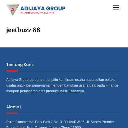
Skip
Menu
to
content
jeetbuzz 88
Tentang Kami
Adijaya Group berperan menjalin kemitraan usaha pada setiap pelaku
usaha untuk bersama‐sama mengembangkan usaha baik pada Finance
maupun pemasaran atas produksi hasil usahanya.
Alamat
Ruko Commercial Park Blok 7 No. 3. RT 09/RW 06, Jl. Sentra Premier
Pulogebang, Kec. Cakung, Jakarta Timur 13950