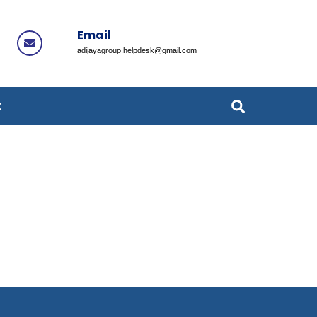
Email
Icon
adijayagroup.helpdesk@gmail.com
label
Search
k