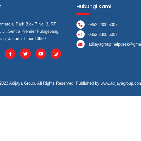
t
Hubungi Kami
mercial Park Blok 7 No. 3. RT
0852 2300 5007
 Jl. Sentra Premier Pulogebang,
0852 2300 5007
ung, Jakarta Timur 13950
adijayagroup.helpdesk@gma
2023 Adijaya Group. All Rights Reserved. Published by
www.adijayagroup.co