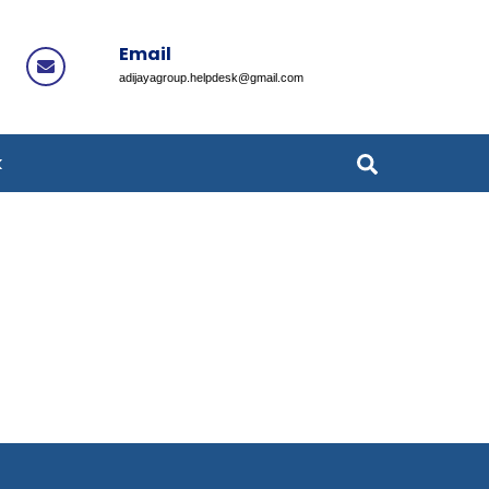
Email
Icon
adijayagroup.helpdesk@gmail.com
label
Search
k