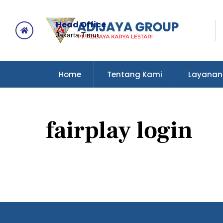
Skip
to
Head Office
content
Icon
Jakarta Timur
label
Home
Tentang Kami
Layanan
fairplay login