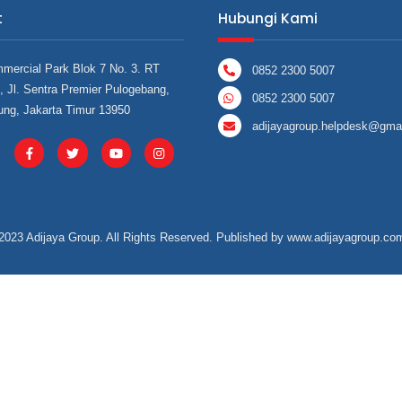
t
Hubungi Kami
mercial Park Blok 7 No. 3. RT
0852 2300 5007
 Jl. Sentra Premier Pulogebang,
0852 2300 5007
ung, Jakarta Timur 13950
adijayagroup.helpdesk@gma
2023 Adijaya Group. All Rights Reserved. Published by
www.adijayagroup.co