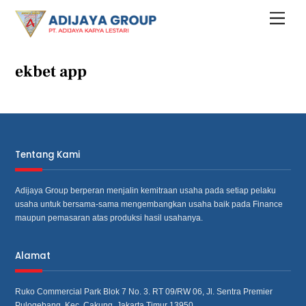
Skip
Menu
to
content
ekbet app
Tentang Kami
Adijaya Group berperan menjalin kemitraan usaha pada setiap pelaku
usaha untuk bersama‐sama mengembangkan usaha baik pada Finance
maupun pemasaran atas produksi hasil usahanya.
Alamat
Ruko Commercial Park Blok 7 No. 3. RT 09/RW 06, Jl. Sentra Premier
Pulogebang, Kec. Cakung, Jakarta Timur 13950