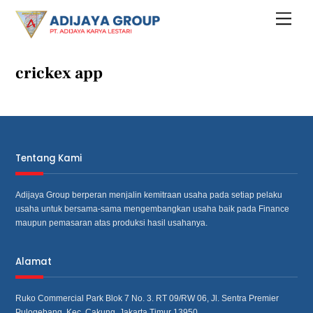
Skip
Menu
to
content
crickex app
Tentang Kami
Adijaya Group berperan menjalin kemitraan usaha pada setiap pelaku
usaha untuk bersama‐sama mengembangkan usaha baik pada Finance
maupun pemasaran atas produksi hasil usahanya.
Alamat
Ruko Commercial Park Blok 7 No. 3. RT 09/RW 06, Jl. Sentra Premier
Pulogebang, Kec. Cakung, Jakarta Timur 13950