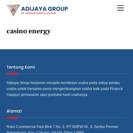
Skip
Menu
to
content
casino energy
Tentang Kami
Adijaya Group berperan menjalin kemitraan usaha pada setiap pelaku
usaha untuk bersama‐sama mengembangkan usaha baik pada Finance
maupun pemasaran atas produksi hasil usahanya.
Alamat
Ruko Commercial Park Blok 7 No. 3. RT 09/RW 06, Jl. Sentra Premier
Pulogebang, Kec. Cakung, Jakarta Timur 13950