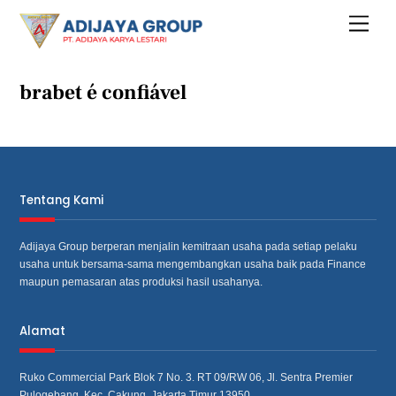
Skip
Menu
to
content
brabet é confiável
Tentang Kami
Adijaya Group berperan menjalin kemitraan usaha pada setiap pelaku
usaha untuk bersama‐sama mengembangkan usaha baik pada Finance
maupun pemasaran atas produksi hasil usahanya.
Alamat
Ruko Commercial Park Blok 7 No. 3. RT 09/RW 06, Jl. Sentra Premier
Pulogebang, Kec. Cakung, Jakarta Timur 13950