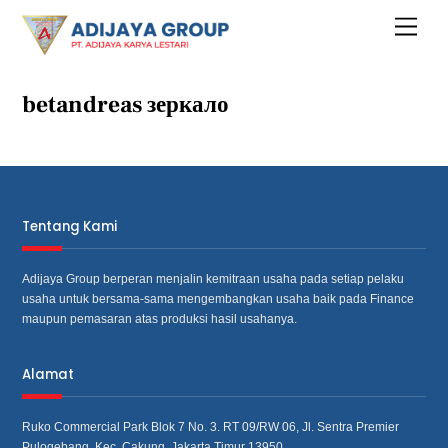
Skip
Menu
to
content
betandreas зеркало
Tentang Kami
Adijaya Group berperan menjalin kemitraan usaha pada setiap pelaku
usaha untuk bersama‐sama mengembangkan usaha baik pada Finance
maupun pemasaran atas produksi hasil usahanya.
Alamat
Ruko Commercial Park Blok 7 No. 3. RT 09/RW 06, Jl. Sentra Premier
Pulogebang, Kec. Cakung, Jakarta Timur 13950