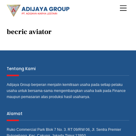
Skip
Menu
to
content
becric aviator
Tentang Kami
Adijaya Group berperan menjalin kemitraan usaha pada setiap pelaku
usaha untuk bersama‐sama mengembangkan usaha baik pada Finance
maupun pemasaran atas produksi hasil usahanya.
Alamat
Ruko Commercial Park Blok 7 No. 3. RT 09/RW 06, Jl. Sentra Premier
Pulogebang, Kec. Cakung, Jakarta Timur 13950