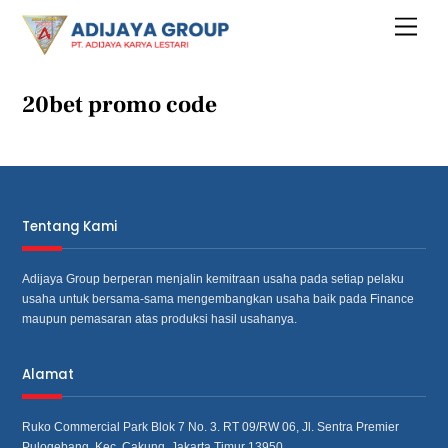
Skip
Menu
to
content
20bet promo code
Tentang Kami
Adijaya Group berperan menjalin kemitraan usaha pada setiap pelaku
usaha untuk bersama‐sama mengembangkan usaha baik pada Finance
maupun pemasaran atas produksi hasil usahanya.
Alamat
Ruko Commercial Park Blok 7 No. 3. RT 09/RW 06, Jl. Sentra Premier
Pulogebang, Kec. Cakung, Jakarta Timur 13950