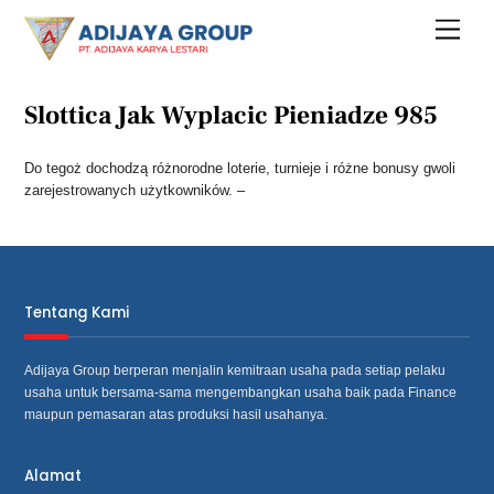
Skip
Menu
to
content
Slottica Jak Wyplacic Pieniadze 985
Do tegoż dochodzą różnorodne loterie, turnieje i różne bonusy gwoli
zarejestrowanych użytkowników. –
Tentang Kami
Adijaya Group berperan menjalin kemitraan usaha pada setiap pelaku
usaha untuk bersama‐sama mengembangkan usaha baik pada Finance
maupun pemasaran atas produksi hasil usahanya.
Alamat