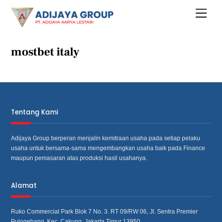
Skip
Menu
to
content
mostbet italy
Tentang Kami
Adijaya Group berperan menjalin kemitraan usaha pada setiap pelaku
usaha untuk bersama‐sama mengembangkan usaha baik pada Finance
maupun pemasaran atas produksi hasil usahanya.
Alamat
Ruko Commercial Park Blok 7 No. 3. RT 09/RW 06, Jl. Sentra Premier
Pulogebang, Kec. Cakung, Jakarta Timur 13950