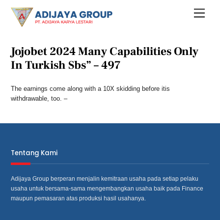
Skip
Menu
to
content
Jojobet 2024 Many Capabilities Only
In Turkish Sbs” – 497
The earnings come along with a 10X skidding before itis
withdrawable, too. –
Tentang Kami
Adijaya Group berperan menjalin kemitraan usaha pada setiap pelaku
usaha untuk bersama‐sama mengembangkan usaha baik pada Finance
maupun pemasaran atas produksi hasil usahanya.