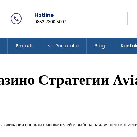
Hotline
Icon
0852 2300 5007
label
Produk
Portofolio
Blog
Konta
азино Стратегии Avi
слеживания прошлых множителей и выбора наилучшего времени 