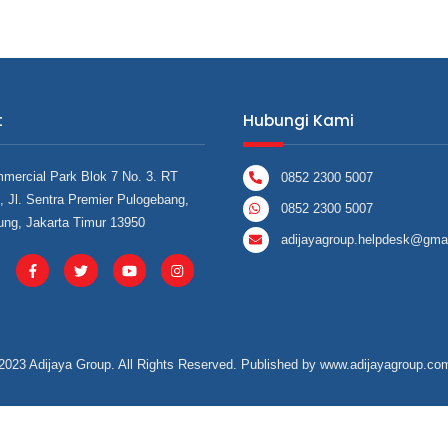
t
Hubungi Kami
mercial Park Blok 7 No. 3. RT
0852 2300 5007
 Jl. Sentra Premier Pulogebang,
0852 2300 5007
ung, Jakarta Timur 13950
adijayagroup.helpdesk@gma
2023 Adijaya Group. All Rights Reserved. Published by
www.adijayagroup.co