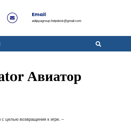
Email
Icon
adijayagroup.helpdesk@gmail.com
label
Search
k
ator Авиатор
с целью возвращения к игре. –