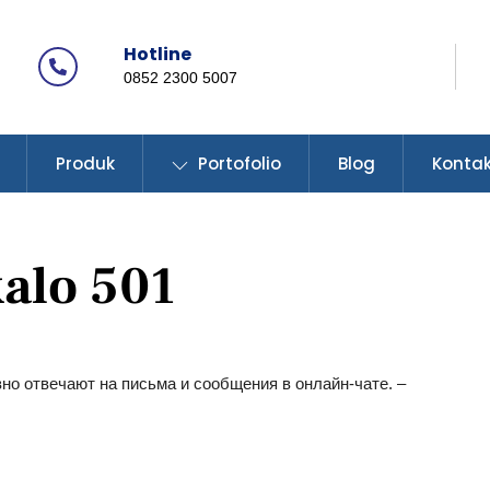
Hotline
Icon
0852 2300 5007
label
Produk
Portofolio
Blog
Konta
alo 501
но отвечают на письма и сообщения в онлайн-чате. –