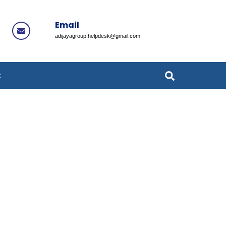
Email
Icon
adijayagroup.helpdesk@gmail.com
label
Search
k