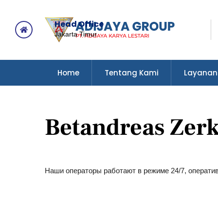
Skip
to
Head Office
content
Icon
Jakarta Timur
label
Home
Tentang Kami
Layanan
Betandreas Zerk
Наши операторы работают в режиме 24/7, оператив