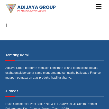
Skip
Menu
to
content
1
Tentang Kami
Adijaya Group berperan menjalin kemitraan usaha pada setiap pelaku
usaha untuk bersama‐sama mengembangkan usaha baik pada Finance
maupun pemasaran atas produksi hasil usahanya.
Alamat
Ruko Commercial Park Blok 7 No. 3. RT 09/RW 06, Jl. Sentra Premier
Pulogebang, Kec. Cakung, Jakarta Timur 13950